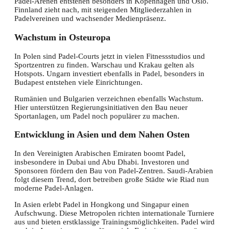
Padel-Arenen entstehen besonders in Kopenhagen und Oslo.
Finnland zieht nach, mit steigenden Mitgliederzahlen in
Padelvereinen und wachsender Medienpräsenz.
Wachstum in Osteuropa
In Polen sind Padel-Courts jetzt in vielen Fitnessstudios und
Sportzentren zu finden. Warschau und Krakau gelten als
Hotspots. Ungarn investiert ebenfalls in Padel, besonders in
Budapest entstehen viele Einrichtungen.
Rumänien und Bulgarien verzeichnen ebenfalls Wachstum.
Hier unterstützen Regierungsinitiativen den Bau neuer
Sportanlagen, um Padel noch populärer zu machen.
Entwicklung in Asien und dem Nahen Osten
In den Vereinigten Arabischen Emiraten boomt Padel,
insbesondere in Dubai und Abu Dhabi. Investoren und
Sponsoren fördern den Bau von Padel-Zentren. Saudi-Arabien
folgt diesem Trend, dort betreiben große Städte wie Riad nun
moderne Padel-Anlagen.
In Asien erlebt Padel in Hongkong und Singapur einen
Aufschwung. Diese Metropolen richten internationale Turniere
aus und bieten erstklassige Trainingsmöglichkeiten. Padel wird