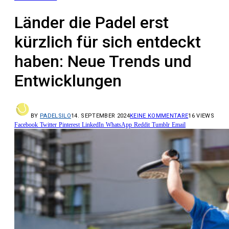
Länder die Padel erst
kürzlich für sich entdeckt
haben: Neue Trends und
Entwicklungen
BY
PADELSILO
14. SEPTEMBER 2024
KEINE KOMMENTARE
16
VIEWS
Facebook
Twitter
Pinterest
LinkedIn
WhatsApp
Reddit
Tumblr
Email