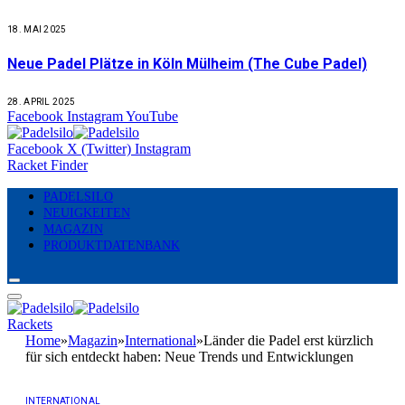
18. MAI 2025
Neue Padel Plätze in Köln Mülheim (The Cube Padel)
28. APRIL 2025
Facebook
Instagram
YouTube
Facebook
X (Twitter)
Instagram
Racket Finder
PADELSILO
NEUIGKEITEN
MAGAZIN
PRODUKTDATENBANK
Rackets
Home
»
Magazin
»
International
»
Länder die Padel erst kürzlich
für sich entdeckt haben: Neue Trends und Entwicklungen
INTERNATIONAL