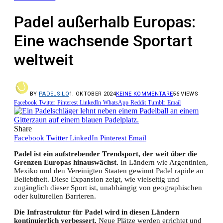
Padel außerhalb Europas:
Eine wachsende Sportart
weltweit
BY
PADELSILO
1. OKTOBER 2024
KEINE KOMMENTARE
56
VIEWS
Facebook
Twitter
Pinterest
LinkedIn
WhatsApp
Reddit
Tumblr
Email
Share
Facebook
Twitter
LinkedIn
Pinterest
Email
Padel ist ein aufstrebender Trendsport, der weit über die
Grenzen Europas hinauswächst.
In Ländern wie Argentinien,
Mexiko und den Vereinigten Staaten gewinnt Padel rapide an
Beliebtheit. Diese Expansion zeigt, wie vielseitig und
zugänglich dieser Sport ist, unabhängig von geographischen
oder kulturellen Barrieren.
Die Infrastruktur für Padel wird in diesen Ländern
kontinuierlich verbessert.
Neue Plätze werden errichtet und