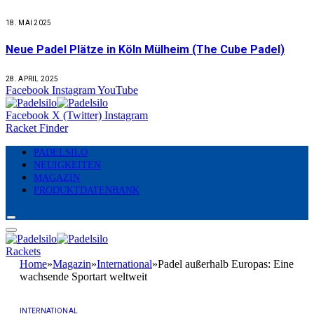
18. MAI 2025
Neue Padel Plätze in Köln Mülheim (The Cube Padel)
28. APRIL 2025
Facebook
Instagram
YouTube
Facebook
X (Twitter)
Instagram
Racket Finder
PADELSILO
NEUIGKEITEN
MAGAZIN
PRODUKTDATENBANK
Rackets
Home
»
Magazin
»
International
»
Padel außerhalb Europas: Eine
wachsende Sportart weltweit
INTERNATIONAL