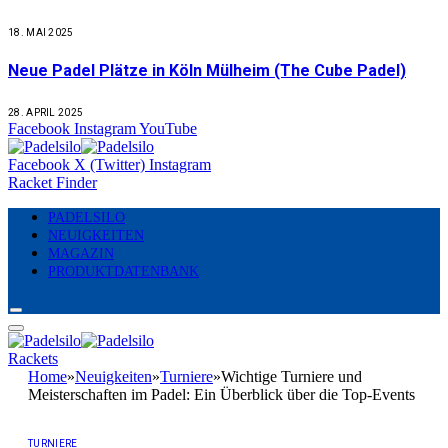
18. MAI 2025
Neue Padel Plätze in Köln Mülheim (The Cube Padel)
28. APRIL 2025
Facebook
Instagram
YouTube
Facebook
X (Twitter)
Instagram
Racket Finder
PADELSILO
NEUIGKEITEN
MAGAZIN
PRODUKTDATENBANK
Rackets
Home
»
Neuigkeiten
»
Turniere
»
Wichtige Turniere und
Meisterschaften im Padel: Ein Überblick über die Top-Events
TURNIERE