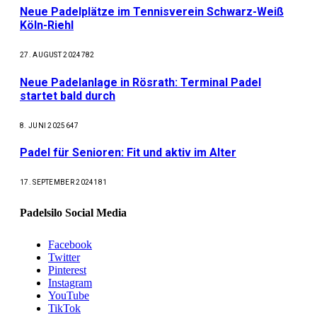
Neue Padelplätze im Tennisverein Schwarz-Weiß
Köln-Riehl
27. AUGUST 2024
782
Neue Padelanlage in Rösrath: Terminal Padel
startet bald durch
8. JUNI 2025
647
Padel für Senioren: Fit und aktiv im Alter
17. SEPTEMBER 2024
181
Padelsilo Social Media
Facebook
Twitter
Pinterest
Instagram
YouTube
TikTok