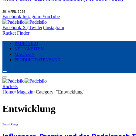
28. APRIL 2025
Facebook
Instagram
YouTube
Facebook
X (Twitter)
Instagram
Racket Finder
PADELSILO
NEUIGKEITEN
MAGAZIN
PRODUKTDATENBANK
Rackets
Home
»
Magazin
»
Category: "Entwicklung"
Entwicklung
Entwicklung