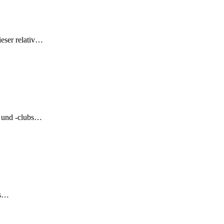
ieser relativ…
e und -clubs…
as…