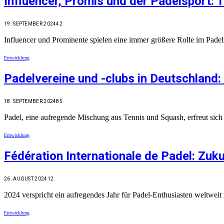
Influencer, Promis und der Padelsport: 
19. SEPTEMBER 2024
42
Influencer und Prominente spielen eine immer größere Rolle im Padel
Entwicklung
Padelvereine und -clubs in Deutschland: 
18. SEPTEMBER 2024
85
Padel, eine aufregende Mischung aus Tennis und Squash, erfreut sic
Entwicklung
Fédération Internationale de Padel: Zuk
26. AUGUST 2024
12
2024 verspricht ein aufregendes Jahr für Padel-Enthusiasten weltwei
Entwicklung